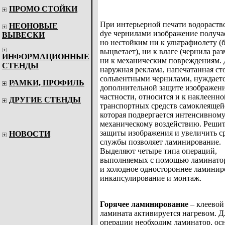
ПРОМО СТОЙКИ
При интерьерной печати водораст
НЕОНОВЫЕ
dye чернилами изображение получа
ВЫВЕСКИ
но нестойким ни к ультрафиолету (
выцветает), ни к влаге (чернила ра
ИНФОРМАЦИОННЫЕ
ни к механическим повреждениям.
СТЕНДЫ
наружная реклама, напечатанная с
сольвентными чернилами, нуждаетс
РАМКИ, ПРОФИЛЬ
дополнительной защите изображения
частности, относится и к наклеенно
ДРУГИЕ СТЕНДЫ
транспортных средств самоклеящей
которая подвергается интенсивном
механическому воздействию. Решит
защиты изображения и увеличить ср
НОВОСТИ
службы позволяет ламинирование.
Выделяют четыре типа операций,
выполняемых с помощью ламинатор
и холодное одностороннее ламинир
инкапсулирование и монтаж.
Горячее ламинирование
– клеевой
ламината активируется нагревом. Д
операции необходим ламинатор, о