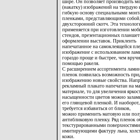
шире. Он позволяет производить м
(накатку) изображений на твердую 
гибкую основу специальными мон
пленками, представляющими собой,
двухсторонний скотч. Эта техноло
применяется при изготовлении мо
стендов, презентационных планшет
оформлении выставок. Приклеить
напечатанное на самоклеящейся пл
изображение с использованием лам
гораздо проще и быстрее, чем вруч
помощью ракеля.
С расширением ассортимента лам
пленок появилась возможность при
изображению новые свойства. Напр
рекламный плакато напечатан на м
материале, то для увеличения яркос
насыщенности цветов можно залам
его глянцевой пленкой. И наоборот,
требуется избавиться от бликов,
можно применить матовую или по
антибликовую пленку. Ряд пленок о
текстурированными поверхностями
имитирующими фактуру льна, холс
кожи.