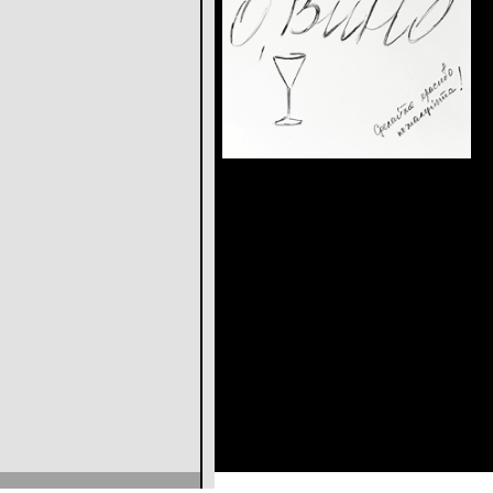
Неоновая реклама – это тренд сего
офис стильно, эффектно и модно! 
Мы сделаем Вашу световую рекламу
тел. (812) 974-30-35