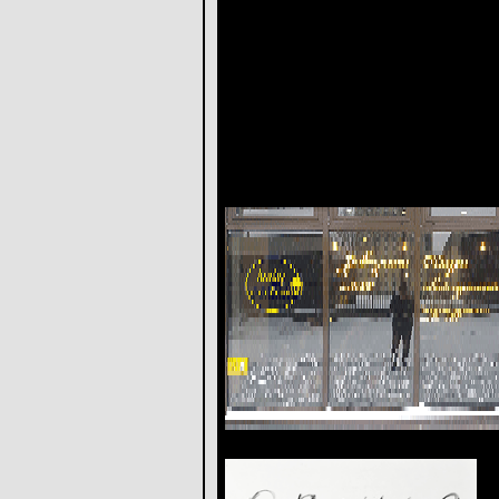
Неоновая подсветка дает грандиоз
форм, выбор шрифтов для надписей
рекламе. От Вас потребуется тольк
неонпозволяет регулировать яркост
светодиодный неондает возможность
расширяет диапазон применения не
От идеи до реализации
10