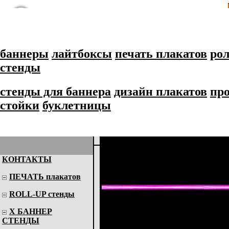
баннеры
лайтбоксы
печать плакатов
рол
стенды
стенды для баннера
дизайн плакатов
пр
стойки
буклетницы
КОНТАКТЫ
Неоновые вывеск
ПЕЧАТЬ плакатов
ROLL-UP стенды
Мы живем в эпоху яркого св
Х БАННЕР
внутреннего дизайна замен
СТЕНДЫ
светится логотип, вывеска 