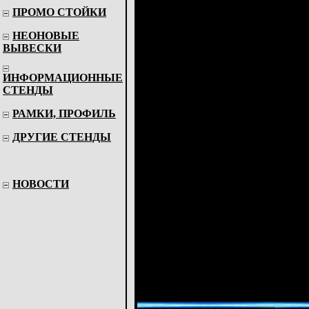
посетителей.
ПРОМО СТОЙКИ
НЕОНОВЫЕ
ВЫВЕСКИ
Сегодня огромную популярность пр
вывески из Лед Неона (Led Neon).
ИНФОРМАЦИОННЫЕ
расположенных на тонкой, гибкой 
СТЕНДЫ
неоновый шнур может светиться ра
обеспечивает не только яркость, но
РАМКИ, ПРОФИЛЬ
Благодаря высокой гибкости Лед Н
ДРУГИЕ СТЕНДЫ
светодиодной неоновой трубки можн
изображения и логотипы.
НОВОСТИ
Никакая вывеска не сравнится с нео
приятное, даже по цене. Возможно, 
таким популярным и модным. Оформ
заведений, торговых комплексов, д
использования неоновой рекламы. 
пользовались светящиеся буквы. Но
значительно ярче и контрастнее, ч
Неоновые вывески привлекают боль