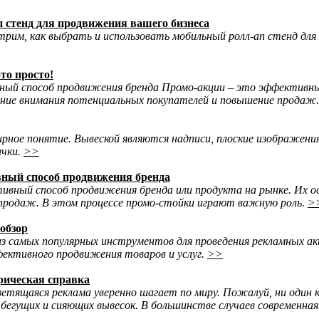
п стенд для продвижения вашего бизнеса
рим, как выбрать и использовать мобильный ролл-ап стенд для 
это просто!
ый способ продвижения бренда Промо-акции – это эффективный
чение внимания потенциальных покупателей и повышение продаж
ирное понятие. Вывеской являются надписи, плоские изображени
ички.
>>
вный способ продвижения бренда
ивный способ продвижения бренда или продукта на рынке. Их ос
продаж. В этом процессе промо-стойки играют важную роль.
>
 обзор
из самых популярных инструментов для проведения рекламных ак
фективного продвижения товаров и услуг.
>>
рическая справка
ветящаяся реклама уверенно шагает по миру. Пожалуй, ни один к
бегущих и сияющих вывесок. В большинстве случаев современная