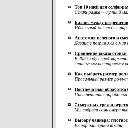
Топ 10 идей для селфи-р
Селфи-рамка — лучший маг
Баланс между разрешение
Идеальный макет для широ
Анатомия нелепого и сме
Давайте погрузимся в мир
Сравнение заказа стойки 
В 2026 году перед маркето
статье мы постараемся р
Как выбрать размер ролл
Правильный размер ролл-а
Постпечатная обработка б
Постпечатная обработка 
7 смертных грехов верстк
Мы собрали семь смертных 
Выбору баннера: плотност
Выбор баннерной ткани —