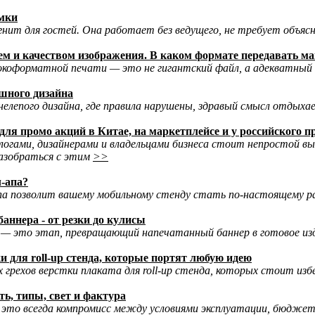
амки
нит для гостей. Она работает без ведущего, не требует объясн
м и качеством изображения. В каком формате передавать ма
коформатной печати — это не гигантский файл, а адекватный 
шного дизайна
 нелепого дизайна, где правила нарушены, здравый смысл отдых
для промо акций в Китае, на маркетплейсе и у российского 
логами, дизайнерами и владельцами бизнеса стоит непростой в
азобраться с этим
>>
-апа?
па позволит вашему мобильному стенду стать по-настоящему р
аннера - от резки до кулисы
— это этап, превращающий напечатанный баннер в готовое из
и для roll-up стенда, которые портят любую идею
грехов верстки плаката для roll-up стенда, которых стоит изб
ь, типы, свет и фактура
 это всегда компромисс между условиями эксплуатации, бюдж