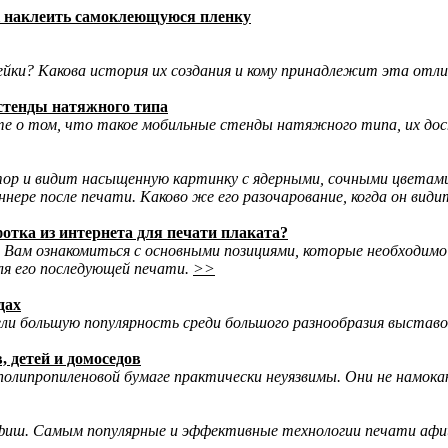
 наклеить самоклеющуюся пленку
лейки? Какова история их создания и кому принадлежит эта отл
тенды натяжного типа
е о том, что такое мобильные стенды натяжного типа, их до
ор и видит насыщенную картинку с ядерными, сочными цветами
ннере после печати. Каково же его разочарование, когда он вид
фотка из интернета для печати плаката?
 Вам ознакомиться с основными позициями, которые необходим
ля его последующей печати.
>>
дах
ли большую популярность среди большого разнообразия выставоч
, детей и домоседов
олипропиленовой бумаге практически неуязвимы. Они не намока
фиш. Самым популярные и эффективные технологии печати аф