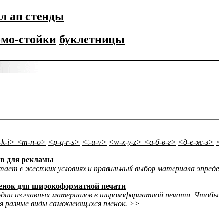
л ап стенды
омо-стойки
буклетницы
-k-i>
<m-n-o>
<p-q-r-s>
<t-u-v>
<w-x-y-z>
<а-б-в-г>
<д-е-ж-з>
ов для рекламы
тает в жестких условиях и правильный выбор материала опреде
енок для широкоформатной печати
дин из главных материалов в широкоформатной печати. Чтобы
 разные виды самоклеющихся пленок.
>>