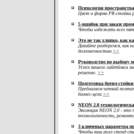
Психология пространства
Цвет и форма PR-стойки р
5 ошибок при заказе про
Чтобы избежать всех пяти
Это не так хлипко, как 
Давайте разберемся, как н
долговечностью
>>
Руководство по выбору м
Успех вашего лайтбокса за
решение.
>>
Подготовка бренд-стойки 
Предлагаем четкий поэта
бизнес-цели
>>
NEON 2.0 технологическ
Эволюция NEON 2.0 - это 
технологичность, ремонт
3 ключевых параметра пр
Чтобы ваш ролл стенд ста