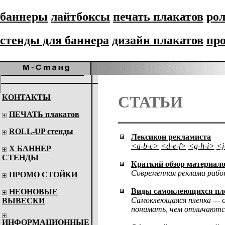
баннеры
лайтбоксы
печать плакатов
рол
стенды для баннера
дизайн плакатов
пр
КОНТАКТЫ
СТАТЬИ
ПЕЧАТЬ плакатов
ROLL-UP стенды
Лексикон рекламиста
<а-b-c>
<d-е-f>
<g-h-i>
<j
Х БАННЕР
СТЕНДЫ
Краткий обзор материал
Современная реклама рабо
ПРОМО СТОЙКИ
Виды самоклеющихся пл
НЕОНОВЫЕ
Самоклеющаяся пленка — о
ВЫВЕСКИ
понимать, чем отличаются
ИНФОРМАЦИОННЫЕ