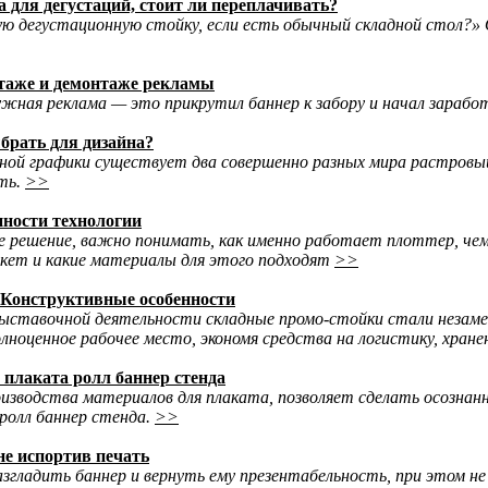
 для дегустаций, стоит ли переплачивать?
ю дегустационную стойку, если есть обычный складной стол?» О
нтаже и демонтаже рекламы
жная реклама — это прикрутил баннер к забору и начал заработа
ыбрать для дизайна?
ной графики существует два совершенно разных мира растровый
ать.
>>
нности технологии
 решение, важно понимать, как именно работает плоттер, че
кет и какие материалы для этого подходят
>>
 Конструктивные особенности
выставочной деятельности складные промо-стойки стали незам
ноценное рабочее место, экономя средства на логистику, хранен
плаката ролл баннер стенда
изводства материалов для плаката, позволяет сделать осозн
ролл баннер стенда.
>>
не испортив печать
азгладить баннер и вернуть ему презентабельность, при этом не