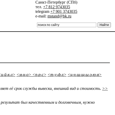
Санкт-Петербург (СПб)
тел.
+7 812 9743035
telegram
+7 901 3743035
e-mail:
mstand@bk.ru
<и-й-к-л>
<м-н-о>
<п-р-с>
<т-у-ф-х>
<ц-ч-ш-щ-ы-э-ю-я>
ляет её срок службы вывески, внешний вид и стоимость.
>>
 результат был качественным и долговечным, нужно