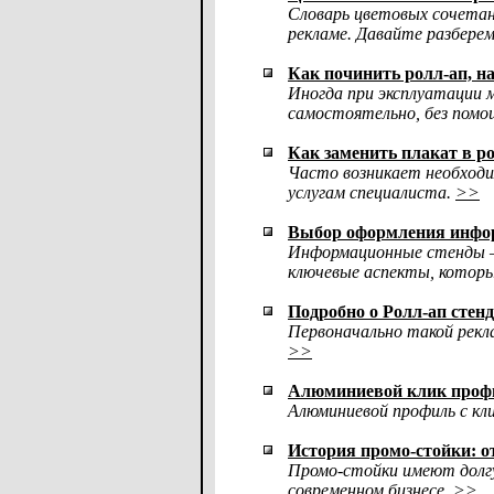
Словарь цветовых сочетан
рекламе. Давайте разберем
Как починить ролл-ап, н
Иногда при эксплуатации 
самостоятельно, без помо
Как заменить плакат в ро
Часто возникает необходи
услугам специалиста.
>>
Выбор оформления инфор
Информационные стенды —
ключевые аспекты, котор
Подробно о Ролл-ап стен
Первоначально такой рекл
>>
Алюминиевой клик профи
Алюминиевой профиль с кл
История промо-стойки: о
Промо-стойки имеют долгу
современном бизнесе.
>>