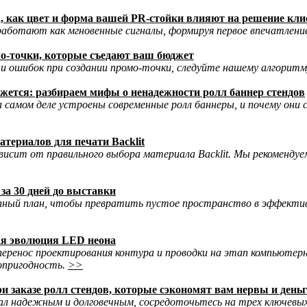
, как цвет и форма вашей PR-стойки влияют на решение кли
аботают как мгновенные сигналы, формируя первое впечатление
мо-точки, которые съедают ваш бюджет
 ошибок при создании промо-точки, следуйте нашему алгорит
кажется: разбираем мифы о ненадежности ролл баннер стендов
а самом деле устроены современные ролл баннеры, и почему он
атериалов для печати Backlit
висит от правильного выбора материала Backlit. Мы рекомендуе
за 30 дней до выставки
пный план, чтобы превратить пустое пространство в эффектив
ая эволюция LED неона
перенос проектирования контура и проводки на этап компьютерн
опригодность.
>>
и заказе ролл стендов, которые сэкономят вам нервы и день
л надежным и долговечным, сосредоточьтесь на трех ключевых