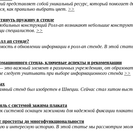
ий представляет собой уникальный ресурс, который помогает д
ся, как правильно выбрать цвет.
>>
атянуть пружину в стенде
мобильных конструкций Ролл-ап возникают небольшие конструк
щи специалистов.
>>
лл ап стенде?
мость в обновлении информации в ролл-ап стенде. В этой стать
мационного стенда, ключевые аспекты и рекомендации
 это важный элемент в различных учреждениях, от образоват
ые следует учитывать при выборе информационного стенда
>>
дах
амный стенд был изобретен в Швеции. Сейчас стал хитом выста
ль с системой зажима плаката
ик системой оснащен зажимами для надежной фиксации плакато
т простоты до многофункциональности
ю и интересную историю. В этой статье мы рассмотрим эволю