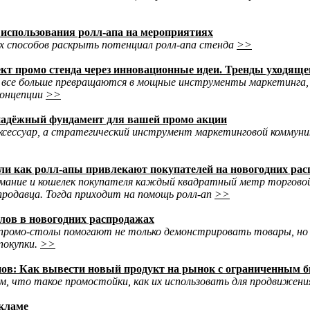
 использования ролл-апа на мероприятиях
х способов раскрыть потенциал ролл-апа стенда
>>
ект промо стенда через инновационные идеи. Тренды уходяще
 все больше превращаются в мощные инструменты маркетинга, 
концепции
>>
надёжный фундамент для вашей промо акции
сессуар, а стратегический инструмент маркетинговой коммуник
или как ролл-апы привлекают покупателей на новогодних ра
нимание и кошелек покупателя каждый квадратный метр торгово
родавца. Тогда приходит на помощь ролл-ап
>>
лов в новогодних распродажах
промо-столы помогают не только демонстрировать товары, но 
покупки.
>>
пов: Как вывести новый продукт на рынок с ограниченным 
, что такое промостойки, как их использовать для продвижения
екламе