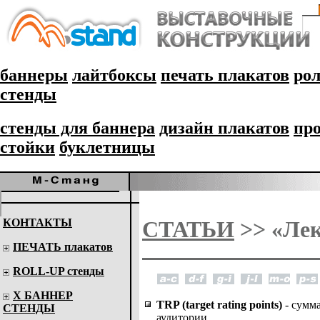
баннеры
лайтбоксы
печать плакатов
рол
стенды
стенды для баннера
дизайн плакатов
пр
стойки
буклетницы
КОНТАКТЫ
СТАТЬИ
>> «Лек
ПЕЧАТЬ плакатов
ROLL-UP стенды
Х БАННЕР
TRP (target rating points)
- сумм
СТЕНДЫ
аудитории