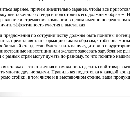
иться заранее, причем значительно заранее, чтобы все пригот
овку выставочного стенда и подготовить его должным образом.
правление и стремления компании в целом именно посредством 
личить эффективность участия в выставках.
ак и предложения по сотрудничеству должны быть понятны поте
ины, представлять информацию таким образом, чтобы она могла
обильный стенд, если будете знать вашу аудиторию и аудиторию
 иностранные инвестиции или желаете завоевать зарубежные рын
с разных стран могут думать по-разному, то что понятно нашим
 выставках – это отличная возможность сделать свой товар знач
ь многие другие задачи. Правильная подготовка к каждой конкр
ромо стойки, в том числе и в выставочном стенде, ваша продук