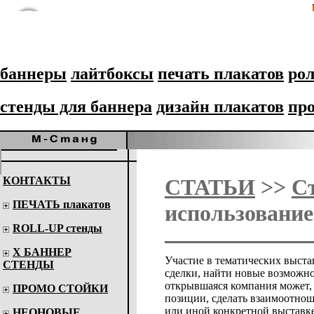
баннеры
лайтбоксы
печать плакатов
рол
стенды для баннера
дизайн плакатов
пр
КОНТАКТЫ
СТАТЬИ
>>
С
ПЕЧАТЬ плакатов
использование
ROLL-UP стенды
Х БАННЕР
Участие в тематических выста
СТЕНДЫ
сделки, найти новые возможно
открывшаяся компания может, ч
ПРОМО СТОЙКИ
позиции, сделать взаимоотнош
или иной конкретной выставке
НЕОНОВЫЕ