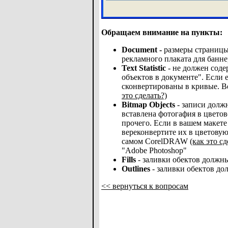
Обращаем внимание на пункты:
Document -
размеры страницы
рекламного плаката для банне
Text Statistic
- не должен соде
объектов в документе". Если е
сконвертированы в кривые. В
это сделать?)
Bitmap Objects
- записи должн
вставлена фотогафия в цвето
прочего. Если в вашем макет
вереконвертите их в цветову
самом CorelDRAW
(как это сд
"Adobe Photoshop"
Fills
- заливки обектов должн
Outlines
- заливки обектов д
<< вернуться к вопросам